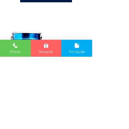
Phone
Rewards
Tint Guide
Sellador transparente de
gran espesor
Esta base de tóner es presentada
exclusivamente por E.
FF y se puede
usar con los colorantes para tintes en
aerosol de Renner para lograr una
nueva apariencia de tinte al repasar