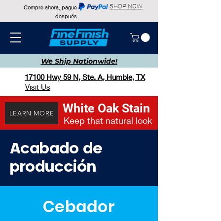
SHOP NOW
Compre ahora, pague
después
We Ship
Nationwide!
17100 Hwy 59 N, Ste. A, Humble, TX
Visit Us
White Oak Stain
LEARN MORE
Keep that natural look
Acabado de
producción
Cebador