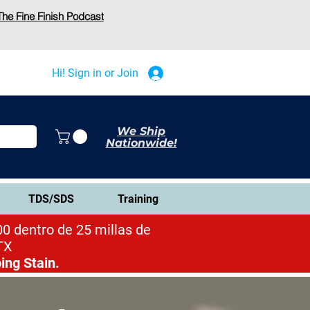
The Fine Finish Podcast
Hi! Sign in or Join
We Ship
Nationwide!
TDS/SDS
Training
0 dentro de 25 millas de
TX
ing Stain.