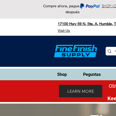
Compre ahora, pague
SHOP N
después
17100 Hwy 59 N, Ste. A, Humble, 
Visit Us
Shop
Peguntas
Obt
LEARN MORE
Kee