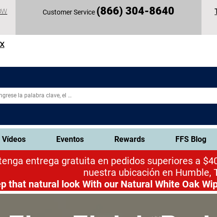
(
866) 304-86
40
OW
Customer Service
TX
Vídeos
Eventos
Rewards
FFS Blog
enga entrega gratuita en pedidos superiores a $40
nuestra ubicación en Humble, 
p that natural look
With our Natural White Oak Wip