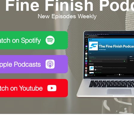
 Fine Finish Pod
New Episodes Weekly
tch on Spotify
Apple Podcasts
tch on Youtube