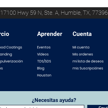
17100 Hwy 59 N, Ste. A, Humble, TX, 77396
cio
Aprender
Cuenta
ood Coatings
Eventos
Mi cuenta
Sanding
Vídeos
Mis ordenes
 pulverización
TDS/SDS
mi lista de deseos
os
Blog
mis Suscripciónes
Houston
¿Necesitas ayuda?