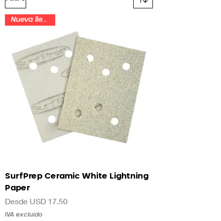
Nueva llegada
SurfPrep Ceramic White Lightning
Paper
Precio de oferta
Desde
USD 17.50
IVA excluido