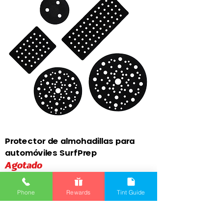
Protector de almohadillas para
automóviles SurfPrep
Agotado
Phone
Rewards
Tint Guide
Cargar más