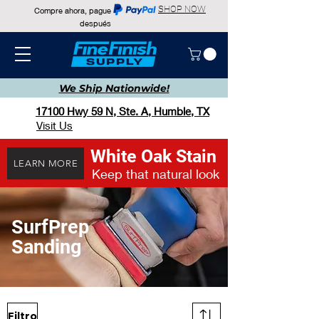
SHOP NOW
Compre ahora, pague
después
We Ship
Nationwide!
17100 Hwy 59 N, Ste. A, Humble, TX
Visit Us
White Oak Stain
LEARN MORE
Keep that natural look
SurfPrep
Sanding
Filtro