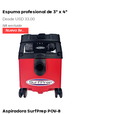
Espuma profesional de 3" x 4"
Precio de oferta
Desde
USD 33.00
IVA excluido
Nueva llegada
Aspiradora SurfPrep POV-8