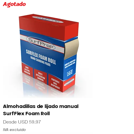
Agotado
Almohadillas de lijado manual
SurfFlex Foam Roll
Precio de oferta
Desde
USD 59.97
IVA excluido