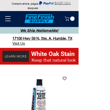
SHOP NOW
Compre ahora, pague
después
We Ship
Nationwide!
17100 Hwy 59 N, Ste. A, Humble, TX
Visit Us
White Oak Stain
LEARN MORE
Keep that natural look