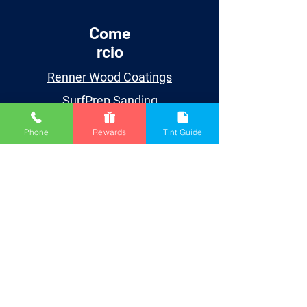
Come
rcio
Renner Wood Coatings
SurfPrep Sanding
Spray Equipment
Phone
Rewards
Tint Guide
Supplies
Aprender
Events
Videos
TDS/SDS
Blog