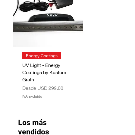
Energy Coatings
UV Light - Energy
Coatings by Kustom
Grain
Precio de oferta
Desde
USD 299.00
IVA excluido
Los más
vendidos