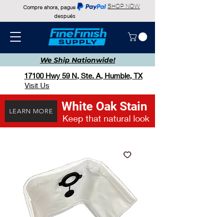
SHOP NOW
Compre ahora, pague
después
We Ship
Nationwide!
17100 Hwy 59 N, Ste. A, Humble, TX
Visit Us
White Oak Stain
LEARN MORE
Keep that natural look