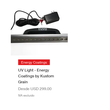
Energy Coatings
UV Light - Energy
Coatings by Kustom
Grain
Precio de oferta
Desde
USD 299.00
IVA excluido