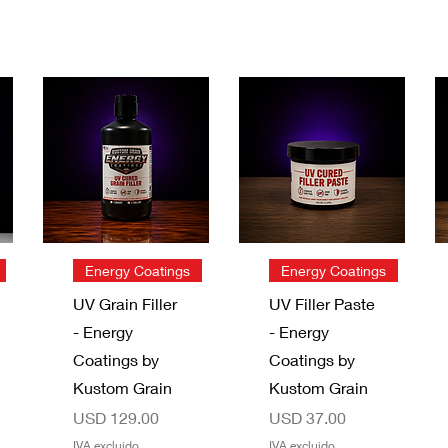
Vista rápida
Vista rápida
Energy Coatings
Energy Coatings
UV Grain Filler
UV Filler Paste
- Energy
- Energy
Coatings by
Coatings by
Kustom Grain
Kustom Grain
Precio
Precio
USD 129.00
USD 37.00
IVA excluido
IVA excluido