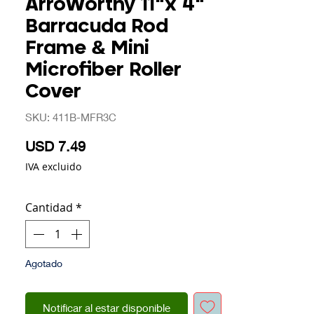
ArroWorthy 11"x 4"
Barracuda Rod
Frame & Mini
Microfiber Roller
Cover
SKU: 411B-MFR3C
Precio
USD 7.49
IVA excluido
Cantidad
*
Agotado
Notificar al estar disponible