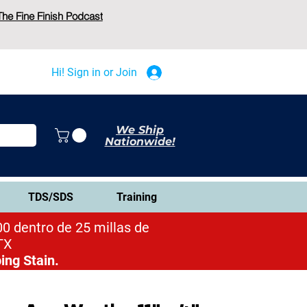
The Fine Finish Podcast
Hi! Sign in or Join
We Ship
Nationwide!
TDS/SDS
Training
0 dentro de 25 millas de
TX
ing Stain.