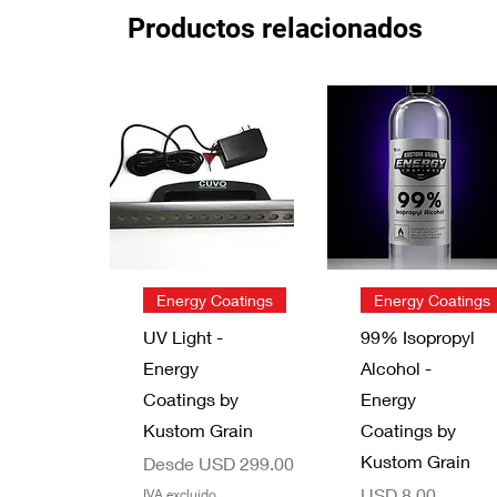
Productos relacionados
Vista rápida
Vista rápida
Energy Coatings
Energy Coatings
UV Light -
99% Isopropyl
Energy
Alcohol -
Coatings by
Energy
Kustom Grain
Coatings by
Kustom Grain
Precio de oferta
Desde
USD 299.00
Precio
USD 8.00
IVA excluido