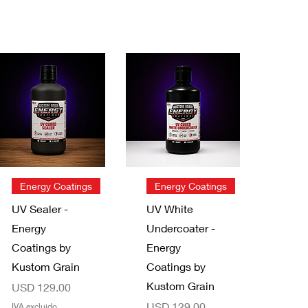
Vista rápida
Vista rápida
Energy Coatings
Energy Coatings
UV Sealer -
UV White
Energy
Undercoater -
Coatings by
Energy
Kustom Grain
Coatings by
Kustom Grain
Precio
USD 129.00
Precio
USD 129.00
IVA excluido