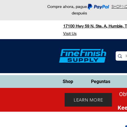
Compre ahora, pague
SHOP N
después
17100 Hwy 59 N, Ste. A, Humble, 
Visit Us
Shop
Peguntas
Obt
LEARN MORE
Kee