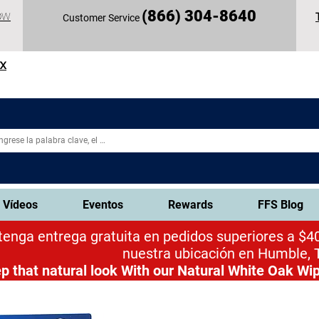
(
866) 304-86
40
OW
Customer Service
TX
Vídeos
Eventos
Rewards
FFS Blog
enga entrega gratuita en pedidos superiores a $40
nuestra ubicación en Humble, 
p that natural look
With our Natural White Oak Wip