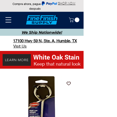
SHOP NOW
Compre ahora, pague
después
We Ship
Nationwide!
17100 Hwy 59 N, Ste. A, Humble, TX
Visit Us
White Oak Stain
LEARN MORE
Keep that natural look