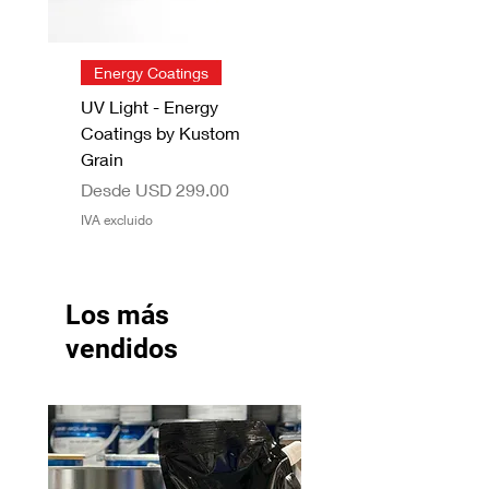
Energy Coatings
UV Light - Energy
Coatings by Kustom
Grain
Precio de oferta
Desde
USD 299.00
IVA excluido
Los más
vendidos