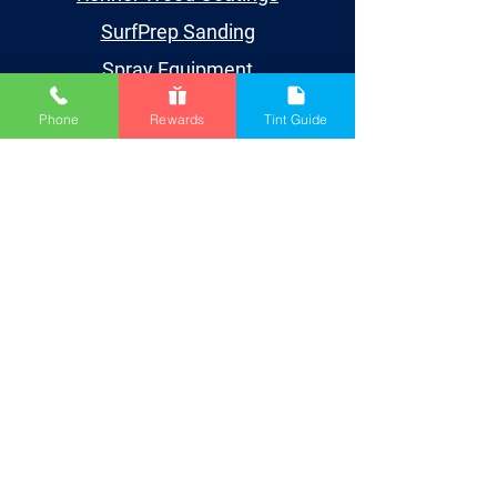
SurfPrep Sanding
Spray Equipment
Supplies
Phone
Rewards
Tint Guide
Aprender
Events
Videos
TDS/SDS
Blog
Houston
Cuenta
My Account