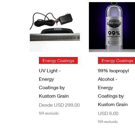
Vista rápida
Vista rápida
Energy Coatings
Energy Coatings
UV Light -
99% Isopropyl
Energy
Alcohol -
Coatings by
Energy
Kustom Grain
Coatings by
Kustom Grain
Precio de oferta
Desde
USD 299.00
Precio
USD 8.00
IVA excluido
IVA excluido