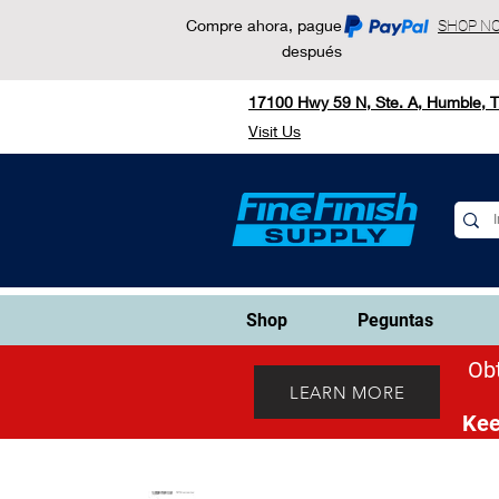
Compre ahora, pague
SHOP N
después
17100 Hwy 59 N, Ste. A, Humble, 
Visit Us
Shop
Peguntas
Obt
LEARN MORE
Kee