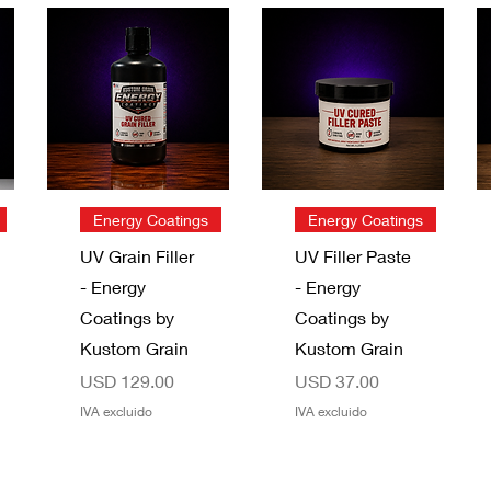
Vista rápida
Vista rápida
Energy Coatings
Energy Coatings
UV Grain Filler
UV Filler Paste
- Energy
- Energy
Coatings by
Coatings by
Kustom Grain
Kustom Grain
Precio
Precio
USD 129.00
USD 37.00
IVA excluido
IVA excluido