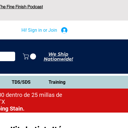
The Fine Finish Podcast
Hi! Sign in or Join
We Ship
Nationwide!
TDS/SDS
Training
0 dentro de 25 millas de
TX
ing Stain.