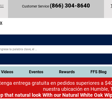
(
866) 304-86
40
OW
Customer Service
TX
Vídeos
Eventos
Rewards
FFS Blog
enga entrega gratuita en pedidos superiores a $40
nuestra ubicación en Humble, 
p that natural look
With our Natural White Oak Wip