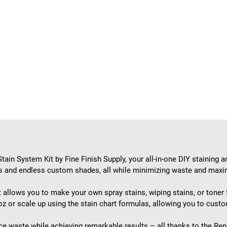
n System Kit by Fine Finish Supply, your all-in-one DIY staining and
s and endless custom shades, all while minimizing waste and maxim
kit allows you to make your own spray stains, wiping stains, or toner 
s 1oz or scale up using the stain chart formulas, allowing you to cu
e waste while achieving remarkable results – all thanks to the Re