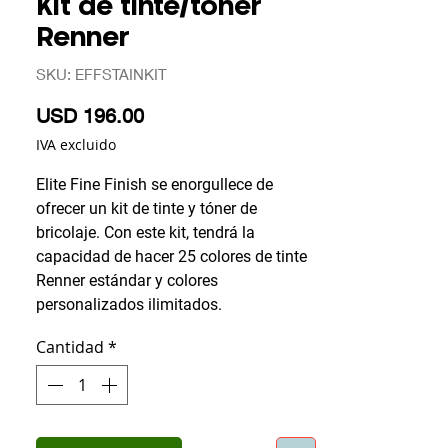
Kit de tinte/tóner
Renner
SKU: EFFSTAINKIT
Precio
USD 196.00
IVA excluido
Elite Fine Finish se enorgullece de
ofrecer un kit de tinte y tóner de
bricolaje. Con este kit, tendrá la
capacidad de hacer 25 colores de tinte
Renner estándar y colores
personalizados ilimitados.
Cantidad
*
El kit incluye botellas de colorante de 8
oz en
Rojo
Amarillo