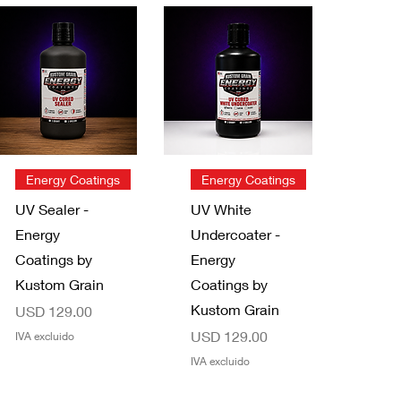
Vista rápida
Vista rápida
Energy Coatings
Energy Coatings
UV Sealer -
UV White
Energy
Undercoater -
Coatings by
Energy
Kustom Grain
Coatings by
Kustom Grain
Precio
USD 129.00
Precio
USD 129.00
IVA excluido
IVA excluido