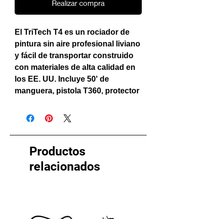
Realizar compra
El TriTech T4 es un rociador de
pintura sin aire profesional liviano
y fácil de transportar construido
con materiales de alta calidad en
los EE. UU. Incluye 50' de
manguera, pistola T360, protector
y boquilla 517.
DESCRIPCIÓN DEL PRODUCTO T4
Control de motores de
Productos
precisión. PMC
hace coincidir la
velocidad del motor con la
relacionados
presión y el tamaño de la boquilla
seleccionados.
Sin pulsación a ninguna presión
con cualquier tamaño de punta.