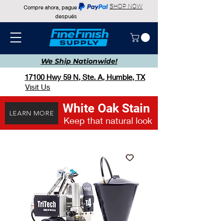
SHOP NOW
Compre ahora, pague
después
We Ship
Nationwide!
17100 Hwy 59 N, Ste. A, Humble, TX
Visit Us
White Oak Stain
LEARN MORE
Keep that natural look