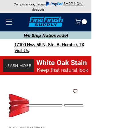
SHOP NOW
Compre ahora, pague
después
We Ship
Nationwide!
17100 Hwy 59 N, Ste. A, Humble, TX
Visit Us
White Oak Stain
LEARN MORE
Keep that natural look