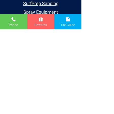
SurfPrep Sanding
Spray Equipment
Supplies
Phone
Rewards
Tint Guide
Aprender
Events
Videos
TDS/SDS
Blog
Houston
Cuenta
My Account