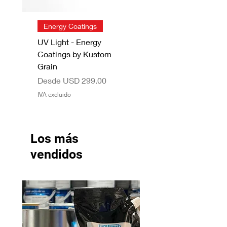
Energy Coatings
UV Light - Energy
Coatings by Kustom
Grain
Precio de oferta
Desde
USD 299.00
IVA excluido
Los más
vendidos