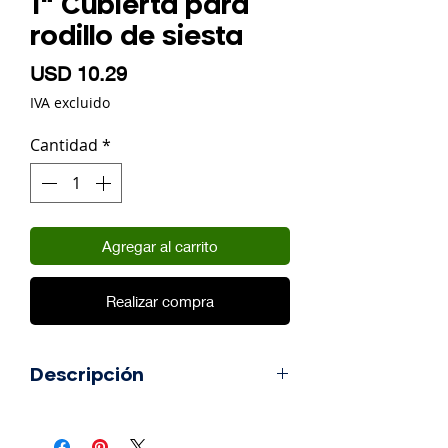
1" Cubierta para
rodillo de siesta
Precio
USD 10.29
IVA excluido
Cantidad
*
Agregar al carrito
Realizar compra
Descripción
Poliamida tejida de lujo. Para
superficies de textura ligera a muy