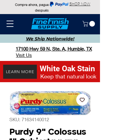
SHOP NOW
Compre ahora, pague
después
We Ship
Nationwide!
17100 Hwy 59 N, Ste. A, Humble, TX
Visit Us
White Oak Stain
LEARN MORE
Keep that natural look
SKU: 71634140012
Purdy 9" Colossus