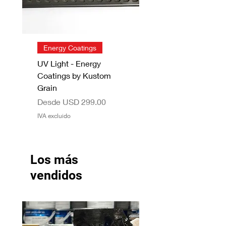
Energy Coatings
UV Light - Energy
Coatings by Kustom
Grain
Precio de oferta
Desde
USD 299.00
IVA excluido
Los más
vendidos