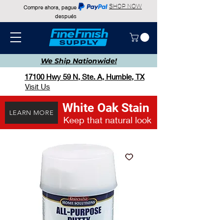
SHOP NOW
Compre ahora, pague
después
We Ship
Nationwide!
17100 Hwy 59 N, Ste. A, Humble, TX
Visit Us
White Oak Stain
LEARN MORE
Keep that natural look